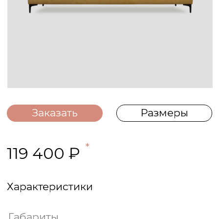
Заказать
Размеры
*
119 400 ₽
Характеристики
Габариты
(Д × Ш × В)** ....................
222 х 101 х 80 см
Глубина сиденья ...........................................
—
Высота сиденья .....................................
40 см
Ширина подлокотника ...........................
10 см
Спальное место ............................................
—
Высота опор ............................................
13,5
см
Материал опор ...............................
Металл
Механизм ...........................................................
—
Декоративные