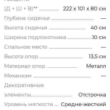
элементы.........................................
Отстрочка
Уровень мягкости ....
Средне-жесткий
Основание ...................................................
Нет
Материал обивки .............
Ткань
Материал
Березовая
каркаса ..................................................
фанера
Гарантия ...............................................
1,5 года
Сборка.........................................
Не требуется
Производитель...............................
Melatika
* Базовая цена за размер 222 см
** Габаритные размеры изделия имеют
допуск +/- 30 мм
Элегантный диван Slate