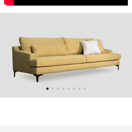
Каталог
Дизайнерам
Диваны
Сотрудничество
Кровати
Видео отзывы
Кресла
Проекты от дизайнеров
Стулья
Аксессуары
Декор
Индивидуальный проект
Покупателям
О нас
Шоу-рум
Контакты
Доставка и сборка
Договор оферты
Оплата
О компании
Гарантии
Ткани
Отзывы
Контакты