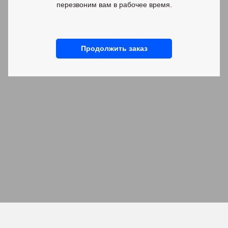
перезвоним вам в рабочее время.
Каталог
Дизайнерам
Продолжить заказ
Диваны
Сотрудничество
Кровати
Видео отзывы
Кресла
Проекты от дизайнеров
Стулья
Аксессуары
Декор
Индивидуальный проект
Покупателям
О нас
Шоу-рум
Контакты
Доставка и сборка
Договор оферты
Оплата
О компании
Гарантии
Ткани
Отзывы
Контакты